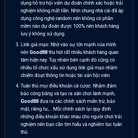
dụng hỗ trợ hội viên dự đoán chính xác hoặc trải
nghiệm không mất tiền. Nhìn chung nhà cái đã áp
dụng công nghệ random nên không có phần
mềm nào dự đoán được 100% nên khách hàng
lưu ý không sử dụng.
Link giả mạo: Nhờ vào sự lớn mạnh của mình
nên
Good88
thu hút rất nhiều khách hàng quan
tâm hiện nay. Tuy nhiên bên cạnh đó cũng có
nhiều tổ chức xấu sử dụng link giả mạo nhằm
chiếm đoạt thông tin hoặc tài sản hội viên.
Tuân thủ mọi điều khoản cá cược: Nhằm đảm
bảo công bằng và tạo ra sân chơi lành mạnh,
Good88
đưa ra các chính sách miễn trừ, bảo
mật, riêng tư,… Mỗi chính sách lại quy định
những điều khoản khác nhau cho người chơi trải
nghiệm nên bạn cần tìm hiểu và nghiêm túc tuân
thủ.