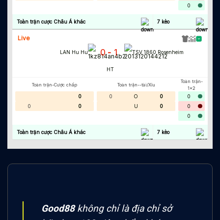
0
Toàn trận cược Châu Á khác
7
kèo
Live
0
1
-
LAN Hu Hu
TSV 1860 Rosenheim
HT
Toàn trận-
Toàn trận-Cược chấp
Toàn trận--tài/Xỉu
1x2
0
0
O
0
0
0
0
U
0
0
0
Toàn trận cược Châu Á khác
7
kèo
Good88
không chỉ là địa chỉ sở