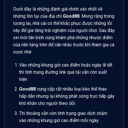
Dưới đây là những đánh giá chính xác nhất về
những tồn tại của địa chỉ
Good88
. Mong rằng trong
tương lai, nhà cái có thể khắc phục được những lỗi
này để gia tăng trải nghiệm của người chơi. Sau đây
xin mời tân binh cùng khám phá những nhược điểm
của nền tảng trên để cân nhắc trước khi tham gia cá
cược nhé.
Vào những khung giờ cao điểm hoặc ngày lễ tết
thì tình trạng đường link quá tải vẫn còn xuất
hiện.
Good88
cung cấp rất nhiều loại kèo thể thao
hấp dẫn nhưng lại không phát sóng trực tiếp gây
khó khăn cho người theo dõi.
Thi thoảng vẫn còn tình trạng giao dịch chậm
vào những khung giờ cao điểm mỗi ngày.