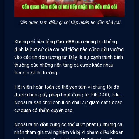
Cần quan tâm điều gì khi tiếp nhận tin đồn nhà cái
Không chỉ nền tảng
Good88
mà chúng tôi khẳng
định là bất cứ địa chỉ nổi tiếng nào cũng đều vướng
vào các tin đồn tương tự. Đây là sự cạnh tranh bình
thường của những nền tảng cá cược khác nhau
trong một thị trường.
Hội viên hoàn toàn có thể yên tâm vì chúng tôi đã
được nhận giấy phép hoạt động từ PAGCOR, Isle,…
Ngoài ra sân chơi còn luôn chịu sự giám sát từ các
cơ quan có thẩm quyền cao.
Ngoài ra tin đồn cũng có thể xuất phát từ những cá
nhân tham gia trải nghiệm và bị vi phạm điều khoản