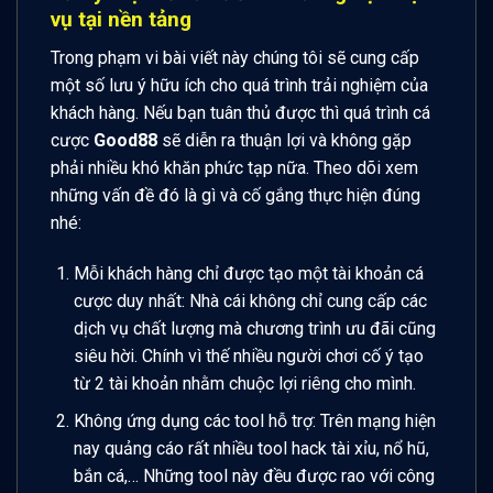
vụ tại nền tảng
Trong phạm vi bài viết này chúng tôi sẽ cung cấp
một số lưu ý hữu ích cho quá trình trải nghiệm của
khách hàng. Nếu bạn tuân thủ được thì quá trình cá
cược
Good88
sẽ diễn ra thuận lợi và không gặp
phải nhiều khó khăn phức tạp nữa. Theo dõi xem
những vấn đề đó là gì và cố gắng thực hiện đúng
nhé:
Mỗi khách hàng chỉ được tạo một tài khoản cá
cược duy nhất: Nhà cái không chỉ cung cấp các
dịch vụ chất lượng mà chương trình ưu đãi cũng
siêu hời. Chính vì thế nhiều người chơi cố ý tạo
từ 2 tài khoản nhằm chuộc lợi riêng cho mình.
Không ứng dụng các tool hỗ trợ: Trên mạng hiện
nay quảng cáo rất nhiều tool hack tài xỉu, nổ hũ,
bắn cá,… Những tool này đều được rao với công