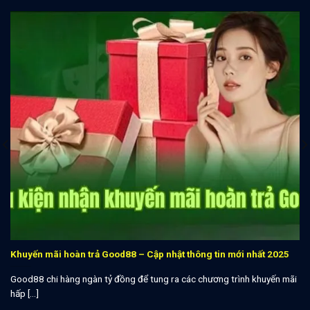
Điều kiện để sở hữu chương trình khuyến mãi hoàn trả ngay
hôm nay
Khuyến mãi hoàn trả Good88 – Cập nhật thông tin mới nhất 2025
Good88 chi hàng ngàn tỷ đồng để tung ra các chương trình khuyến mãi
hấp [...]