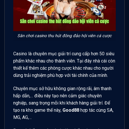
Sân chơi casino thu hút đông đảo hội viên cá cược
Casino là chuyên mục giải trí cung cấp hơn 50 siêu
phẩm khác nhau cho thành viên. Tại đây nhà cái còn
thiết kế thêm các phòng cược khác nhau cho người
dùng trải nghiệm phù hợp với tài chính của mình.
Chuyên mục sở hữu không gian rộng rãi, âm thanh
hấp dẫn,… điều này tạo nên cảm giác chuyên
nghiệp, sang trọng mỗi khi khách hàng giải trí. Để
tạo ra kho game thế này,
Good88
hợp tác cùng SA,
MG, AG,…