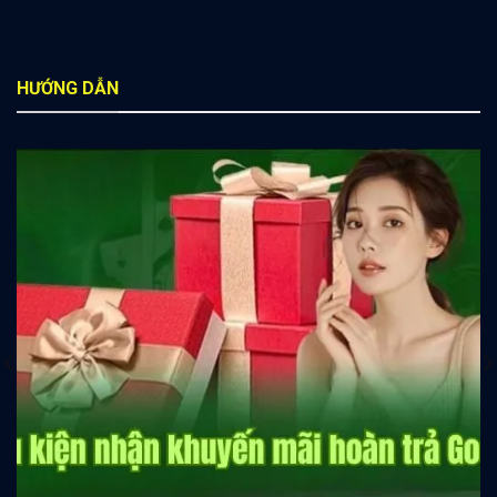
HƯỚNG DẪN
Điều kiện để sở hữu chương trình khuyến mãi hoàn trả ngay
hôm nay