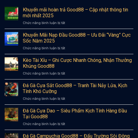
Khuyến mãi hoàn trả Good88 – Cập nhật thông tin
mới nhất 2025
Chức năng bình luận bị tắt
ở
Khuyến
mãi
Khuyến Mãi Nạp Đầu Good88 – Ưu Đãi “Vàng” Cực
hoàn
Sốc Năm 2025
trả
Chức năng bình luận bị tắt
ở
Good88
Khuyến
–
Mãi
Kèo Tài Xỉu – Ghi Cược Nhanh Chóng, Nhận Thưởng
Cập
Nạp
nhật
Khủng Good88
Đầu
thông
Chức năng bình luận bị tắt
ở
Good88
tin
Kèo
–
mới
Tài
Đá Gà Cựa Sắt Good88 – Tranh Tài Nảy Lửa, Kịch
Ưu
nhất
Xỉu
Đãi
Tính Khó Cưỡng
2025
–
“Vàng”
Chức năng bình luận bị tắt
ở
Ghi
Cực
Đá
Cược
Sốc
Gà
Đá Gà Cựa Dao – Siêu Phẩm Kịch Tính Hàng Đầu
Nhanh
Năm
Cựa
Chóng,
Tại Good88
2025
Sắt
Nhận
Chức năng bình luận bị tắt
ở
Good88
Thưởng
Đá
–
Khủng
Gà
Đá Gà Campuchia Good88 – Đấu Trường Sôi Động
Tranh
Good88