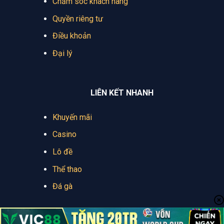
Chăm sóc khách hàng
Quyền riêng tư
Điều khoản
Đại lý
LIÊN KẾT NHANH
Khuyến mãi
Casino
Lô đề
Thể thao
Đá gà