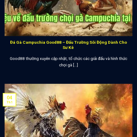
Giới thiệu về đấu trường chọi gà Campuchia tại Good88
Đá Gà Campuchia Good88 – Đấu Trường Sôi Động Dành Cho
Sư Kê
Good88 thường xuyên cập nhật, tổ chức các giải đấu và hình thức
chọi gà [...]
04
Th1