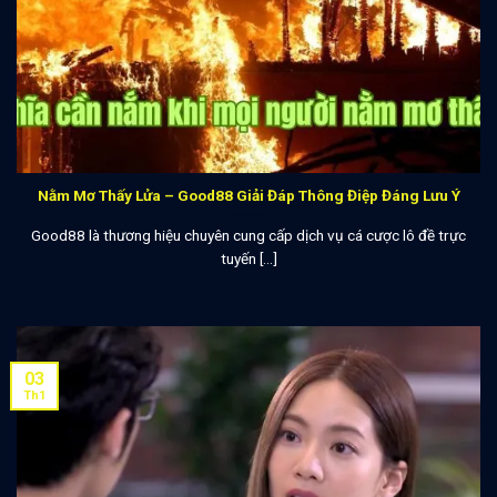
Ý nghĩa cần nắm được khi mọi người nằm mơ thấy lửa
Nằm Mơ Thấy Lửa – Good88 Giải Đáp Thông Điệp Đáng Lưu Ý
Good88 là thương hiệu chuyên cung cấp dịch vụ cá cược lô đề trực
tuyến [...]
03
Th1