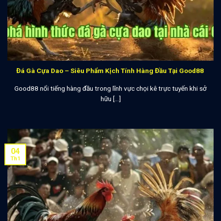
Khám phá hình thức đá gà cựa dao tại nhà cái Good88
Đá Gà Cựa Dao – Siêu Phẩm Kịch Tính Hàng Đầu Tại Good88
Good88 nổi tiếng hàng đầu trong lĩnh vực chọi kê trực tuyến khi sở
hữu [...]
04
Th1