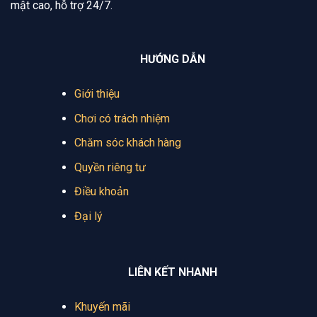
mật cao, hỗ trợ 24/7.
HƯỚNG DẪN
Giới thiệu
Chơi có trách nhiệm
Chăm sóc khách hàng
Quyền riêng tư
Điều khoản
Đại lý
LIÊN KẾT NHANH
Khuyến mãi