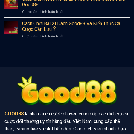
Bài
100%
Good88
Good88
Cào
Cho
Chức năng bình luận bị tắt
ở
Good88
Newbie
Cách
Với
Chơi
Cách Chơi Bài Xì Dách Good88 Và Kiến Thức Cá
Tỷ
Rồng
Lệ
Cược Cần Lưu Ý
Hổ
Chiến
Chức năng bình luận bị tắt
ở
Chuẩn
Thắng
Cách
100%
Đến
Chơi
Theo
99%
Bài
Chuyên
Xì
Gia
Dách
Good88
Good88
Và
Kiến
Thức
Cá
Cược
Cần
Lưu
Ý
GOOD88
là nhà cái cá cược chuyên cung cấp các dịch vụ cá
cược đổi thưởng uy tín hàng đầu Việt Nam, cung cấp thể
thao, casino live và slot hấp dẫn. Giao dịch siêu nhanh, bảo