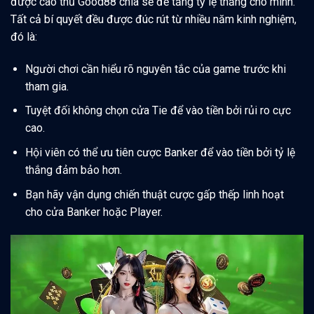
được cao thủ Good88 chia sẻ để tăng tỷ lệ thắng cho mình.
Tất cả bí quyết đều được đúc rút từ nhiều năm kinh nghiệm,
đó là:
Người chơi cần hiểu rõ nguyên tắc của game trước khi
tham gia.
Tuyệt đối không chọn cửa Tie để vào tiền bởi rủi ro cực
cao.
Hội viên có thể ưu tiên cược Banker để vào tiền bởi tỷ lệ
thắng đảm bảo hơn.
Bạn hãy vận dụng chiến thuật cược gấp thếp linh hoạt
cho cửa Banker hoặc Player.