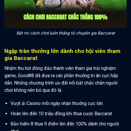
Bật mí cách chơi luôn thắng từ chuyên gia Baccarat
Ngập tràn thưởng lớn dành cho hội viên tham
gia Baccarat
Nhằm thu hút đông đảo thành viên tham gia trải nghiệm
game, Good88 đã đưa ra các phần thưởng tri ân cực hấp
dẫn. Những chương trình ưu đãi nổi bật chắc chắn người
chơi không nên bỏ qua đó là:
Vượt ải Casino mỗi ngày nhận thưởng cực lớn.
Hoàn lên đến 10 triệu đồng khi thua cược Baccarat.
Bảo hiểm 8 thua 9 điểm lên đến 100% dành cho người