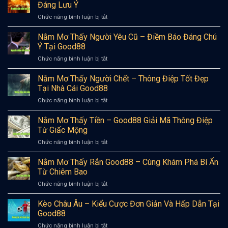
Thấy
Hình
Đáng Lưu Ý
Kê
Nước
Thức
Chức năng bình luận bị tắt
ở
–
Phát
Nằm
Khám
Sóng
Mơ
Nằm Mơ Thấy Người Yêu Cũ – Điềm Báo Đáng Chú
Phá
Phổ
Thấy
Điềm
Ý Tại Good88
Biến
Lửa
Báo
Chức năng bình luận bị tắt
ở
–
Đặc
Nằm
Good88
Biệt
Mơ
Nằm Mơ Thấy Người Chết – Thông Điệp Tốt Đẹp
Giải
Cùng
Thấy
Đáp
Tại Nhà Cái Good88
Good88
Người
Thông
Chức năng bình luận bị tắt
ở
Yêu
Điệp
Nằm
Cũ
Đáng
Mơ
Nằm Mơ Thấy Tiền – Good88 Giải Mã Thông Điệp
–
Lưu
Thấy
Điềm
Từ Giấc Mộng
Ý
Người
Báo
Chức năng bình luận bị tắt
ở
Chết
Đáng
Nằm
–
Chú
Mơ
Nằm Mơ Thấy Rắn Good88 – Cùng Khám Phá Bí Ẩn
Thông
Ý
Thấy
Điệp
Từ Chiêm Bao
Tại
Tiền
Tốt
Good88
Chức năng bình luận bị tắt
ở
–
Đẹp
Nằm
Good88
Tại
Mơ
Kèo Châu Âu – Kiểu Cược Đơn Giản Và Hấp Dẫn Tại
Giải
Nhà
Thấy
Mã
Good88
Cái
Rắn
Thông
Good88
Chức năng bình luận bị tắt
ở
Good88