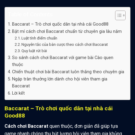
Table of Contents
Baccarat – Trò chơi quốc dân tại nhà cái Good88
Bật mí cách chơi Baccarat chuẩn từ chuyên gia lâu năm
Luật tính điểm chuẩn
Nguyên tắc của bàn cược theo cách chơi Baccarat
Quy luật rút bài
So sánh cách chơi Baccarat với game bài Cào quen
thuộc
Chiến thuật chơi bài Baccarat luôn thắng theo chuyên gia
Ngập tràn thưởng lớn dành cho hội viên tham gia
Baccarat
Lời kết
Baccarat – Trò chơi quốc dân tại nhà cái
Good88
Cách chơi Baccarat
quen thuộc, đơn giản đã giúp tựa
game nhanh chóng thu hút lượng hội viên tham gia khủng