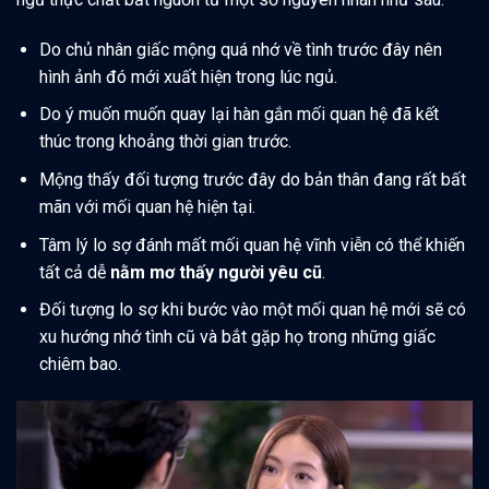
Do chủ nhân giấc mộng quá nhớ về tình trước đây nên
hình ảnh đó mới xuất hiện trong lúc ngủ.
Do ý muốn muốn quay lại hàn gắn mối quan hệ đã kết
thúc trong khoảng thời gian trước.
Mộng thấy đối tượng trước đây do bản thân đang rất bất
mãn với mối quan hệ hiện tại.
Tâm lý lo sợ đánh mất mối quan hệ vĩnh viễn có thể khiến
tất cả dễ
nằm mơ thấy người yêu cũ
.
Đối tượng lo sợ khi bước vào một mối quan hệ mới sẽ có
xu hướng nhớ tình cũ và bắt gặp họ trong những giấc
chiêm bao.