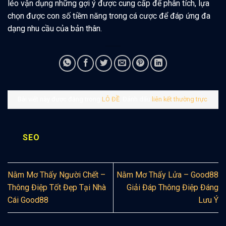
léo vận dụng những gợi ý được cung cấp để phân tích, lựa
chọn được con số tiềm năng trong cá cược để đáp ứng đa
dạng nhu cầu của bản thân.
Bài viết này được đăng trong
LÔ ĐỀ
. Đánh dấu
liên kết thường trực
.
SEO
Nằm Mơ Thấy Người Chết –
Nằm Mơ Thấy Lửa – Good88
Thông Điệp Tốt Đẹp Tại Nhà
Giải Đáp Thông Điệp Đáng
Cái Good88
Lưu Ý