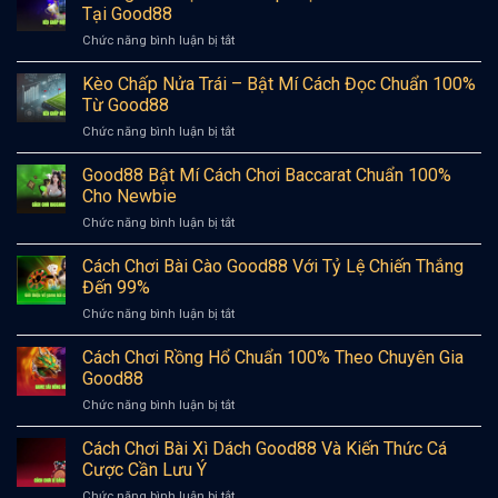
Á
Giản
Tại Good88
Chiêm
–
Và
Bao
Chức năng bình luận bị tắt
ở
Kèo
Hấp
Hướng
Cược
Dẫn
Dẫn
Kèo Chấp Nửa Trái – Bật Mí Cách Đọc Chuẩn 100%
Được
Tại
Đọc
Yêu
Từ Good88
Good88
Kèo
Thích
Chức năng bình luận bị tắt
ở
Chấp
Hàng
Kèo
Một
Đầu
Chấp
Good88 Bật Mí Cách Chơi Baccarat Chuẩn 100%
Trái
Tại
Nửa
Chuẩn
Cho Newbie
Good88
Trái
100%
Chức năng bình luận bị tắt
ở
–
Tại
Good88
Bật
Good88
Bật
Cách Chơi Bài Cào Good88 Với Tỷ Lệ Chiến Thắng
Mí
Mí
Cách
Đến 99%
Cách
Đọc
Chức năng bình luận bị tắt
ở
Chơi
Chuẩn
Cách
Baccarat
100%
Chơi
Cách Chơi Rồng Hổ Chuẩn 100% Theo Chuyên Gia
Chuẩn
Từ
Bài
100%
Good88
Good88
Cào
Cho
Chức năng bình luận bị tắt
ở
Good88
Newbie
Cách
Với
Chơi
Cách Chơi Bài Xì Dách Good88 Và Kiến Thức Cá
Tỷ
Rồng
Lệ
Cược Cần Lưu Ý
Hổ
Chiến
Chức năng bình luận bị tắt
ở