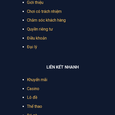
Giới thiệu
Chơi có trách nhiệm
Chăm sóc khách hàng
Quyền riêng tư
Điều khoản
Đại lý
LIÊN KẾT NHANH
Khuyến mãi
Casino
Lô đề
Thể thao