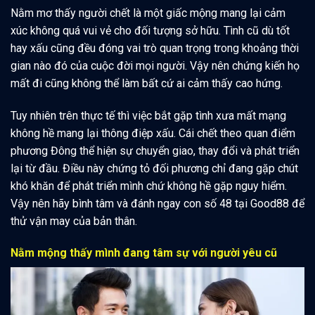
Nằm mơ thấy người chết là một giấc mộng mang lại cảm
xúc không quá vui vẻ cho đối tượng sở hữu. Tình cũ dù tốt
hay xấu cũng đều đóng vai trò quan trọng trong khoảng thời
gian nào đó của cuộc đời mọi người. Vậy nên chứng kiến họ
mất đi cũng không thể làm bất cứ ai cảm thấy cao hứng.
Tuy nhiên trên thực tế thì việc bắt gặp tình xưa mất mạng
không hề mang lại thông điệp xấu. Cái chết theo quan điểm
phương Đông thể hiện sự chuyển giao, thay đổi và phát triển
lại từ đầu. Điều này chứng tỏ đối phương chỉ đang gặp chút
khó khăn để phát triển mình chứ không hề gặp nguy hiểm.
Vậy nên hãy bình tâm và đánh ngay con số 48 tại Good88 để
thử vận may của bản thân.
Nằm mộng thấy mình đang tâm sự với người yêu cũ