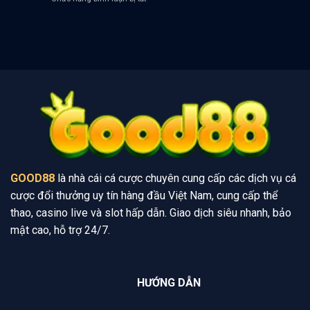
Chuẩn
Thắng
Cách
100%
Đến
Chơi
Theo
99%
Bài
Chuyên
Xì
Gia
Dách
Good88
Good88
Và
Kiến
Thức
Cá
Cược
Cần
Lưu
Ý
GOOD88
là nhà cái cá cược chuyên cung cấp các dịch vụ cá
cược đổi thưởng uy tín hàng đầu Việt Nam, cung cấp thể
thao, casino live và slot hấp dẫn. Giao dịch siêu nhanh, bảo
mật cao, hỗ trợ 24/7.
HƯỚNG DẪN