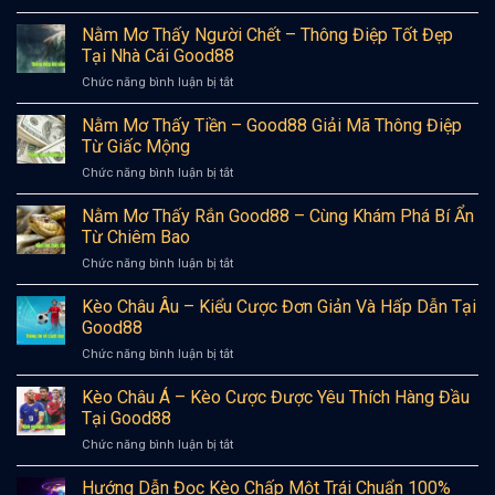
Nằm
Good88
Biệt
Mơ
Nằm Mơ Thấy Người Chết – Thông Điệp Tốt Đẹp
Giải
Cùng
Thấy
Đáp
Tại Nhà Cái Good88
Good88
Người
Thông
Chức năng bình luận bị tắt
ở
Yêu
Điệp
Nằm
Cũ
Đáng
Mơ
Nằm Mơ Thấy Tiền – Good88 Giải Mã Thông Điệp
–
Lưu
Thấy
Điềm
Từ Giấc Mộng
Ý
Người
Báo
Chức năng bình luận bị tắt
ở
Chết
Đáng
Nằm
–
Chú
Mơ
Nằm Mơ Thấy Rắn Good88 – Cùng Khám Phá Bí Ẩn
Thông
Ý
Thấy
Điệp
Từ Chiêm Bao
Tại
Tiền
Tốt
Good88
Chức năng bình luận bị tắt
ở
–
Đẹp
Nằm
Good88
Tại
Mơ
Kèo Châu Âu – Kiểu Cược Đơn Giản Và Hấp Dẫn Tại
Giải
Nhà
Thấy
Mã
Good88
Cái
Rắn
Thông
Good88
Chức năng bình luận bị tắt
ở
Good88
Điệp
Kèo
–
Từ
Châu
Kèo Châu Á – Kèo Cược Được Yêu Thích Hàng Đầu
Cùng
Giấc
Âu
Khám
Tại Good88
Mộng
–
Phá
Chức năng bình luận bị tắt
ở
Kiểu
Bí
Kèo
Cược
Ẩn
Châu
Hướng Dẫn Đọc Kèo Chấp Một Trái Chuẩn 100%
Đơn
Từ