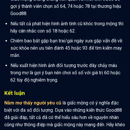
gợi ý thành viên chọn số 64, 74 hoặc 78 tại thương hiệu
Good88.
Nếu tất cả phát hiện hình ảnh tình cũ khóc trong mộng thì
hãy cân nhắc con số 18 hoặc 62.
Chiêm bao bắt gặp bạn trai/gái ngày xưa gặp vấn đề về
sức khỏe nên ưu tiên đánh 45 hoặc 93 để tìm kiếm may
mắn.
Nếu xuất hiện hình ảnh đối tượng trước đây chảy máu
trong mơ là gợi ý bạn nên chơi xổ số với giá trị 60 hoặc
62 tùy độ nghiêm trọng.
Kết luận
Nằm mơ thấy người yêu cũ
là giấc mộng có ý nghĩa đặc
biệt với đa số đối tượng. Dựa vào những kiến thức Good88
đã giải đáp, tất cả đã có thể hiểu sâu hơn về nguyên nhân
cũng như thông điệp mà giấc mộng này mang đến. Hãy khéo