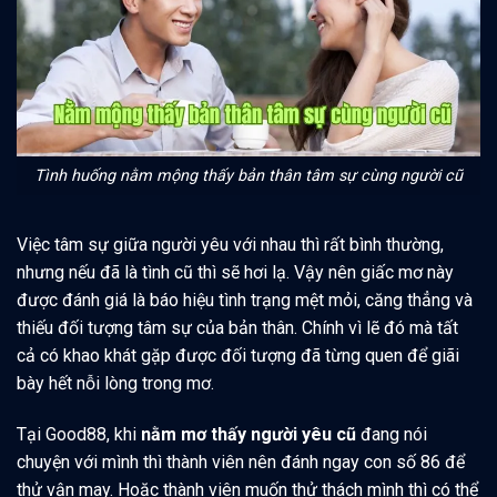
Tình huống nằm mộng thấy bản thân tâm sự cùng người cũ
Việc tâm sự giữa người yêu với nhau thì rất bình thường,
nhưng nếu đã là tình cũ thì sẽ hơi lạ. Vậy nên giấc mơ này
được đánh giá là báo hiệu tình trạng mệt mỏi, căng thẳng và
thiếu đối tượng tâm sự của bản thân. Chính vì lẽ đó mà tất
cả có khao khát gặp được đối tượng đã từng quen để giãi
bày hết nỗi lòng trong mơ.
Tại Good88, khi
nằm mơ thấy người yêu cũ
đang nói
chuyện với mình thì thành viên nên đánh ngay con số 86 để
thử vận may. Hoặc thành viên muốn thử thách mình thì có thể