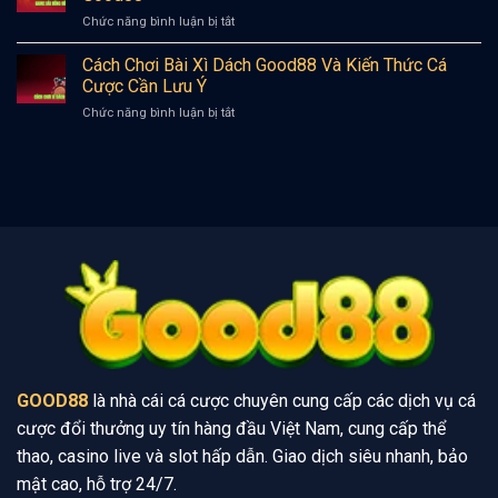
Cào
Cho
Chức năng bình luận bị tắt
ở
Good88
Newbie
Cách
Với
Chơi
Cách Chơi Bài Xì Dách Good88 Và Kiến Thức Cá
Tỷ
Rồng
Lệ
Cược Cần Lưu Ý
Hổ
Chiến
Chức năng bình luận bị tắt
ở
Chuẩn
Thắng
Cách
100%
Đến
Chơi
Theo
99%
Bài
Chuyên
Xì
Gia
Dách
Good88
Good88
Và
Kiến
Thức
Cá
Cược
Cần
Lưu
Ý
GOOD88
là nhà cái cá cược chuyên cung cấp các dịch vụ cá
cược đổi thưởng uy tín hàng đầu Việt Nam, cung cấp thể
thao, casino live và slot hấp dẫn. Giao dịch siêu nhanh, bảo
mật cao, hỗ trợ 24/7.