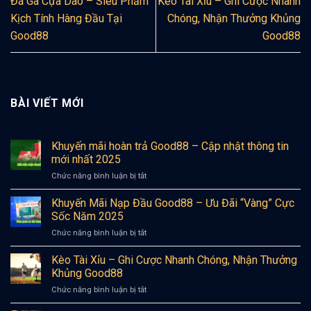
Đá Gà Cựa Dao – Siêu Phẩm
Kèo Tài Xỉu – Ghi Cược Nhanh
Kịch Tính Hàng Đầu Tại
Chóng, Nhận Thưởng Khủng
Good88
Good88
BÀI VIẾT MỚI
Khuyến mãi hoàn trả Good88 – Cập nhật thông tin
mới nhất 2025
Chức năng bình luận bị tắt
ở
Khuyến
mãi
Khuyến Mãi Nạp Đầu Good88 – Ưu Đãi “Vàng” Cực
hoàn
Sốc Năm 2025
trả
Chức năng bình luận bị tắt
ở
Good88
Khuyến
–
Mãi
Kèo Tài Xỉu – Ghi Cược Nhanh Chóng, Nhận Thưởng
Cập
Nạp
nhật
Khủng Good88
Đầu
thông
Chức năng bình luận bị tắt
ở
Good88
tin
Kèo
–
mới