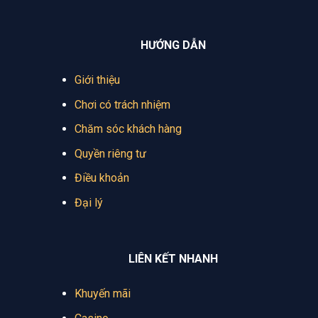
HƯỚNG DẪN
Giới thiệu
Chơi có trách nhiệm
Chăm sóc khách hàng
Quyền riêng tư
Điều khoản
Đại lý
LIÊN KẾT NHANH
Khuyến mãi