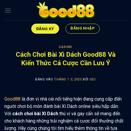
Bỏ
qua
nội
dung
ĐĂNG NHẬP
ĐĂNG KÝ
CASINO
Cách Chơi Bài Xì Dách Good88 Và
Kiến Thức Cá Cược Cần Lưu Ý
ĐĂNG VÀO
THÁNG 1 3, 2025
BỞI
SEO
Good88
là đơn vị nhà cái nổi tiếng hiện đang cung cấp đến
người chơi bộ môn đánh bài Xì Dách online siêu hấp dẫn.
Với
cách chơi bài Xì Dách
thú vị và gay cấn sẽ mang đến
cho khách hàng những trải nghiệm cá cược đổi thưởng chất
lượng. Hãy cùng chúng tôi tìm hiểu thêm thông tin về tựa