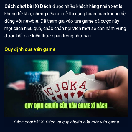
Cách chơi bài Xì Dách
được nhiều khách hàng nhận xét là
không hề khó, nhưng nếu nói dễ thì cũng hoàn toàn không hề
đúng với newbie. Để tham gia vào tựa game cá cược này
một cách hiệu quả, chắc chắn hội viên mới sẽ cần nắm vững
được hết các kiến thức quan trọng như sau:
Quy định của ván game
Cách chơi bài Xì Dách và quy chuẩn của một ván game