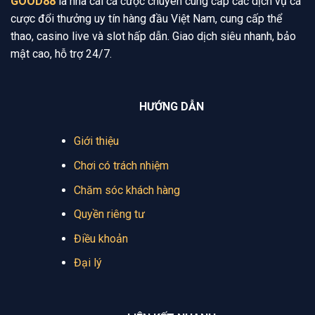
GOOD88
là nhà cái cá cược chuyên cung cấp các dịch vụ cá
cược đổi thưởng uy tín hàng đầu Việt Nam, cung cấp thể
thao, casino live và slot hấp dẫn. Giao dịch siêu nhanh, bảo
mật cao, hỗ trợ 24/7.
HƯỚNG DẪN
Giới thiệu
Chơi có trách nhiệm
Chăm sóc khách hàng
Quyền riêng tư
Điều khoản
Đại lý