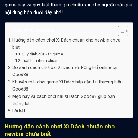
game này và quy luật tham gia chuẩn xác cho người mới qua
nội dung bên dưới đây nhé!
Table of Contents
Hướng dẫn cách chơi Xì Dách chuẩn cho newbie chưa
biết
Quy định của ván game
Luật tính điểm chuẩn
So sánh cách chơi bài Xì Dách với Rồng Hổ online tại
Good88
Khuyến mãi chơi game Xì Dách hấp dẫn tại thương hiệu
Good88
Mẹo hay và cách chơi bài Xì Dách Good88 giúp bạn
thắng lớn
Lời kết
Hướng dẫn cách chơi Xì Dách chuẩn cho
newbie chưa biết