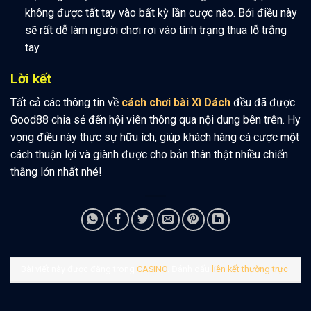
không được tất tay vào bất kỳ lần cược nào. Bởi điều này
sẽ rất dễ làm người chơi rơi vào tình trạng thua lỗ trắng
tay.
Lời kết
Tất cả các thông tin về
cách chơi bài Xì Dách
đều đã được
Good88 chia sẻ đến hội viên thông qua nội dung bên trên. Hy
vọng điều này thực sự hữu ích, giúp khách hàng cá cược một
cách thuận lợi và giành được cho bản thân thật nhiều chiến
thắng lớn nhất nhé!
Bài viết này được đăng trong
CASINO
. Đánh dấu
liên kết thường trực
.