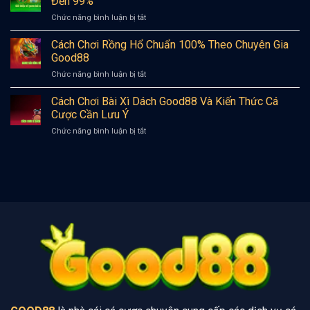
Đến 99%
Cách
Đọc
Chức năng bình luận bị tắt
ở
Chơi
Chuẩn
Cách
Baccarat
100%
Chơi
Cách Chơi Rồng Hổ Chuẩn 100% Theo Chuyên Gia
Chuẩn
Từ
Bài
100%
Good88
Good88
Cào
Cho
Chức năng bình luận bị tắt
ở
Good88
Newbie
Cách
Với
Chơi
Cách Chơi Bài Xì Dách Good88 Và Kiến Thức Cá
Tỷ
Rồng
Lệ
Cược Cần Lưu Ý
Hổ
Chiến
Chức năng bình luận bị tắt
ở
Chuẩn
Thắng
Cách
100%
Đến
Chơi
Theo
99%
Bài
Chuyên
Xì
Gia
Dách
Good88
Good88
Và
Kiến
Thức
Cá
Cược
Cần
Lưu
Ý