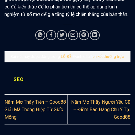
có đủ kiến thức để tự phân tích thí có thể áp dụng kinh
nghiệm từ sổ mơ để gia tăng tỷ lệ chiến thắng của bản thân.
Bài viết này được đăng trong
LÔ ĐỀ
. Đánh dấu
liên kết thường trực
.
SEO
Nằm Mơ Thấy Tiền – Good88
Nằm Mơ Thấy Người Yêu Cũ
Giải Mã Thông Điệp Từ Giấc
– Điềm Báo Đáng Chú Ý Tại
Mộng
Good88