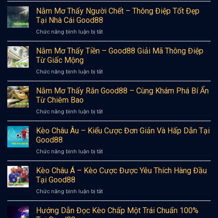
Nằm
Good88
Biệt
Mơ
Nằm Mơ Thấy Người Chết – Thông Điệp Tốt Đẹp
Giải
Cùng
Thấy
Đáp
Tại Nhà Cái Good88
Good88
Người
Thông
Chức năng bình luận bị tắt
ở
Yêu
Điệp
Nằm
Cũ
Đáng
Mơ
Nằm Mơ Thấy Tiền – Good88 Giải Mã Thông Điệp
–
Lưu
Thấy
Điềm
Từ Giấc Mộng
Ý
Người
Báo
Chức năng bình luận bị tắt
ở
Chết
Đáng
Nằm
–
Chú
Mơ
Nằm Mơ Thấy Rắn Good88 – Cùng Khám Phá Bí Ẩn
Thông
Ý
Thấy
Điệp
Từ Chiêm Bao
Tại
Tiền
Tốt
Good88
Chức năng bình luận bị tắt
ở
–
Đẹp
Nằm
Good88
Tại
Mơ
Kèo Châu Âu – Kiểu Cược Đơn Giản Và Hấp Dẫn Tại
Giải
Nhà
Thấy
Mã
Good88
Cái
Rắn
Thông
Good88
Chức năng bình luận bị tắt
ở
Good88
Điệp
Kèo
–
Từ
Châu
Kèo Châu Á – Kèo Cược Được Yêu Thích Hàng Đầu
Cùng
Giấc
Âu
Khám
Tại Good88
Mộng
–
Phá
Chức năng bình luận bị tắt
ở
Kiểu
Bí
Kèo
Cược
Ẩn
Châu
Hướng Dẫn Đọc Kèo Chấp Một Trái Chuẩn 100%
Đơn
Từ
Á
Giản