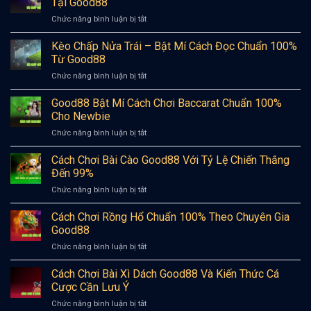
Tại Good88
Chiêm
–
Và
Bao
Chức năng bình luận bị tắt
ở
Kèo
Hấp
Hướng
Cược
Dẫn
Dẫn
Kèo Chấp Nửa Trái – Bật Mí Cách Đọc Chuẩn 100%
Được
Tại
Đọc
Yêu
Từ Good88
Good88
Kèo
Thích
Chức năng bình luận bị tắt
ở
Chấp
Hàng
Kèo
Một
Đầu
Chấp
Good88 Bật Mí Cách Chơi Baccarat Chuẩn 100%
Trái
Tại
Nửa
Chuẩn
Cho Newbie
Good88
Trái
100%
Chức năng bình luận bị tắt
ở
–
Tại
Good88
Bật
Good88
Bật
Cách Chơi Bài Cào Good88 Với Tỷ Lệ Chiến Thắng
Mí
Mí
Cách
Đến 99%
Cách
Đọc
Chức năng bình luận bị tắt
ở
Chơi
Chuẩn
Cách
Baccarat
100%
Chơi
Cách Chơi Rồng Hổ Chuẩn 100% Theo Chuyên Gia
Chuẩn
Từ
Bài
100%
Good88
Good88
Cào
Cho
Chức năng bình luận bị tắt
ở
Good88
Newbie
Cách
Với
Chơi
Cách Chơi Bài Xì Dách Good88 Và Kiến Thức Cá
Tỷ
Rồng
Lệ
Cược Cần Lưu Ý
Hổ
Chiến
Chức năng bình luận bị tắt
ở
Chuẩn
Thắng