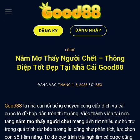
Bỏ
qua
nội
dung
ĐĂNG NHẬP
ĐĂNG KÝ
LÔ ĐỀ
Nằm Mơ Thấy Người Chết – Thông
Điệp Tốt Đẹp Tại Nhà Cái Good88
ĐĂNG VÀO
THÁNG 1 3, 2025
BỞI
SEO
Good88
là nhà cái nổi tiếng chuyên cung cấp dịch vụ cá
cược lô đề hấp dẫn trên thị trường. Việc thành viên tại nền
tảng
nằm mơ thấy người chết
mang đến rất nhiều sự hỗ trợ
trong quá trình dự báo tương lai cũng như phân tích, lực chọn
con số tiềm năng. Từ đó quy trình trải nghiệm cá cược cũng