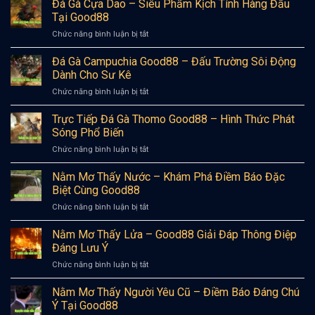
Gà
Đá Gà Cựa Dao – Siêu Phẩm Kịch Tính Hàng Đầu
Nhanh
Năm
Cựa
Chóng,
Tại Good88
2025
Sắt
Nhận
Chức năng bình luận bị tắt
ở
Good88
Thưởng
Đá
–
Khủng
Gà
Đá Gà Campuchia Good88 – Đấu Trường Sôi Động
Tranh
Good88
Cựa
Tài
Dành Cho Sư Kê
Dao
Nảy
Chức năng bình luận bị tắt
ở
–
Lửa,
Đá
Siêu
Kịch
Gà
Trực Tiếp Đá Gà Thomo Good88 – Hình Thức Phát
Phẩm
Tính
Campuchia
Kịch
Sóng Phổ Biến
Khó
Good88
Tính
Cưỡng
Chức năng bình luận bị tắt
ở
–
Hàng
Trực
Đấu
Đầu
Tiếp
Nằm Mơ Thấy Nước – Khám Phá Điềm Báo Đặc
Trường
Tại
Đá
Sôi
Biệt Cùng Good88
Good88
Gà
Động
Chức năng bình luận bị tắt
ở
Thomo
Dành
Nằm
Good88
Cho
Mơ
Nằm Mơ Thấy Lửa – Good88 Giải Đáp Thông Điệp
–
Sư
Thấy
Hình
Đáng Lưu Ý
Kê
Nước
Thức
Chức năng bình luận bị tắt
ở
–
Phát
Nằm
Khám
Sóng
Mơ
Nằm Mơ Thấy Người Yêu Cũ – Điềm Báo Đáng Chú
Phá
Phổ
Thấy
Điềm
Ý Tại Good88
Biến
Lửa
Báo