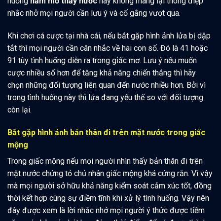
huống
nằm mơ thấy nước
này không mang lại thông điệp
nhắc nhở mọi người cần lưu ý và cố gắng vượt qua.
Khi chơi cá cược tại nhà cái, nếu bắt gặp hình ảnh lửa bị dập
tắt thì mọi người cần cân nhắc về hai con số. Đó là 41 hoặc
91 tùy tình huống diễn ra trong giấc mơ. Lưu ý nếu muốn
cược nhiều số hơn để tăng khả năng chiến thắng thì hãy
chọn những đối tượng liên quan đến nước nhiều hơn. Bởi vì
trong tình huống này thì lửa đang yếu thế so với đối tượng
còn lại.
Bắt gặp hình ảnh bản thân đi trên mặt nước trong giấc
mộng
Trong giấc mộng nếu mọi người nhìn thấy bản thân đi trên
mặt nước chứng tỏ chủ nhân giấc mộng khá cứng rắn. Vì vậy
mà mọi người sở hữu khả năng kiểm soát cảm xúc tốt, đồng
thời kết hợp cùng sự điềm tĩnh khi xử lý tình huống. Vậy nên
đây được xem là lời nhắc nhở mọi người ý thức được tiềm