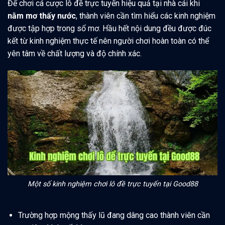
Để chơi cá cược lô đề trực tuyến hiệu quả tại nhà cái khi
nằm mơ thấy nước
, thành viên cần tìm hiểu các kinh nghiệm
được tập hợp trong sổ mơ. Hầu hết nội dung đều được đúc
kết từ kinh nghiệm thực tế nên người chơi hoàn toàn có thể
yên tâm về chất lượng và độ chính xác.
Một số kinh nghiệm chơi lô đề trực tuyến tại Good88
Trường hợp mộng thấy lũ đang dâng cao thành viên cần