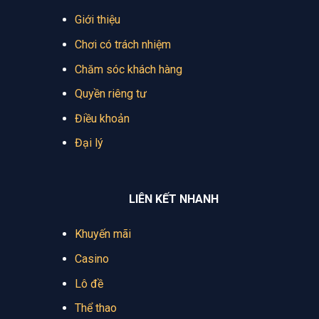
Giới thiệu
Chơi có trách nhiệm
Chăm sóc khách hàng
Quyền riêng tư
Điều khoản
Đại lý
LIÊN KẾT NHANH
Khuyến mãi
Casino
Lô đề
Thể thao