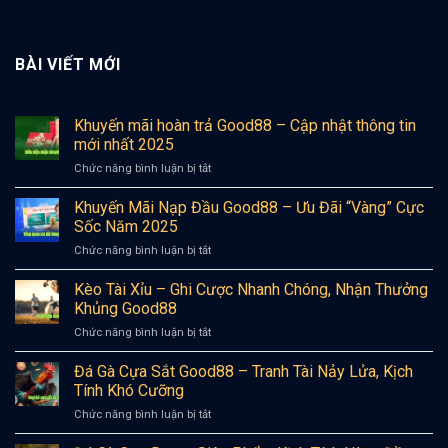
BÀI VIẾT MỚI
Khuyến mãi hoàn trả Good88 – Cập nhật thông tin
mới nhất 2025
Chức năng bình luận bị tắt
ở
Khuyến
mãi
Khuyến Mãi Nạp Đầu Good88 – Ưu Đãi “Vàng” Cực
hoàn
Sốc Năm 2025
trả
Chức năng bình luận bị tắt
ở
Good88
Khuyến
–
Mãi
Kèo Tài Xỉu – Ghi Cược Nhanh Chóng, Nhận Thưởng
Cập
Nạp
nhật
Khủng Good88
Đầu
thông
Chức năng bình luận bị tắt
ở
Good88
tin
Kèo
–
mới
Tài
Đá Gà Cựa Sắt Good88 – Tranh Tài Nảy Lửa, Kịch
Ưu
nhất
Xỉu
Đãi
Tính Khó Cưỡng
2025
–
“Vàng”
Chức năng bình luận bị tắt
ở
Ghi
Cực
Đá
Cược
Sốc