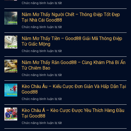
Chức năng bình luận bị tắt
ở
–
Đặc
Nằm
Good88
Biệt
Mơ
Nằm Mơ Thấy Người Chết – Thông Điệp Tốt Đẹp
Giải
Cùng
Thấy
Đáp
Tại Nhà Cái Good88
Good88
Người
Thông
Chức năng bình luận bị tắt
ở
Yêu
Điệp
Nằm
Cũ
Đáng
Mơ
Nằm Mơ Thấy Tiền – Good88 Giải Mã Thông Điệp
–
Lưu
Thấy
Điềm
Từ Giấc Mộng
Ý
Người
Báo
Chức năng bình luận bị tắt
ở
Chết
Đáng
Nằm
–
Chú
Mơ
Nằm Mơ Thấy Rắn Good88 – Cùng Khám Phá Bí Ẩn
Thông
Ý
Thấy
Điệp
Từ Chiêm Bao
Tại
Tiền
Tốt
Good88
Chức năng bình luận bị tắt
ở
–
Đẹp
Nằm
Good88
Tại
Mơ
Kèo Châu Âu – Kiểu Cược Đơn Giản Và Hấp Dẫn Tại
Giải
Nhà
Thấy
Mã
Good88
Cái
Rắn
Thông
Good88
Chức năng bình luận bị tắt
ở
Good88
Điệp
Kèo
–
Từ
Châu
Kèo Châu Á – Kèo Cược Được Yêu Thích Hàng Đầu
Cùng
Giấc
Âu
Khám
Tại Good88
Mộng
–
Phá
Chức năng bình luận bị tắt
ở
Kiểu
Bí
Kèo
Cược
Ẩn