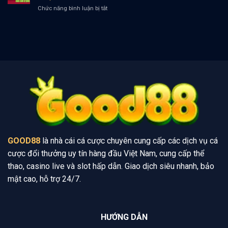
Hổ
Chiến
Chức năng bình luận bị tắt
ở
Chuẩn
Thắng
Cách
100%
Đến
Chơi
Theo
99%
Bài
Chuyên
Xì
Gia
Dách
Good88
Good88
Và
Kiến
Thức
Cá
Cược
Cần
Lưu
Ý
GOOD88
là nhà cái cá cược chuyên cung cấp các dịch vụ cá
cược đổi thưởng uy tín hàng đầu Việt Nam, cung cấp thể
thao, casino live và slot hấp dẫn. Giao dịch siêu nhanh, bảo
mật cao, hỗ trợ 24/7.
HƯỚNG DẪN