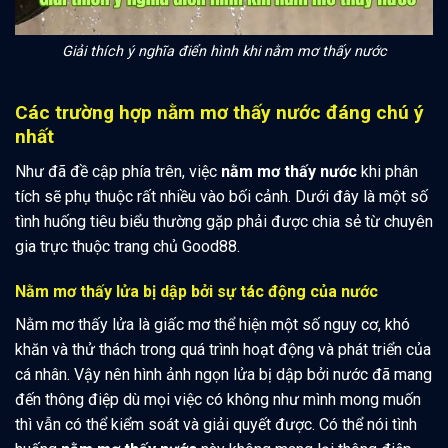
Giải thích ý nghĩa điển hình khi nằm mơ thấy nước
Các trường hợp nằm mơ thấy nước đáng chú ý
nhất
Như đã đề cập phía trên, việc
nằm mơ thấy nước
khi phân
tích sẽ phụ thuộc rất nhiều vào bối cảnh. Dưới đây là một số
tình huống tiêu biểu thường gặp phải được chia sẻ từ chuyên
gia trực thuộc trang chủ Good88.
Nằm mơ thấy lửa bị dập bởi sự tác động của nước
Nằm mơ thấy lửa là giấc mơ thể hiện một số nguy cơ, khó
khăn và thử thách trong quá trình hoạt động và phát triển của
cá nhân. Vậy nên hình ảnh ngọn lửa bị dập bởi nước đã mang
đến thông điệp dù mọi việc có không như mình mong muốn
thì vẫn có thể kiểm soát và giải quyết được. Có thể nói tình