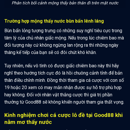
Phân tích bối cảnh mộng thấy bản thân đi trên mặt nước
Trường hợp mộng thấy nước bùn bẩn lênh láng
Bùn bẩn lỏng tượng trưng có những suy nghĩ tiêu cực trong
tâm lý của chủ nhân giấc mộng. Nếu trong lúc chiêm bao mà
đối tượng này cứ không ngừng lan rộng ra thì những ngày
tháng kế tiếp của bạn sẽ có đôi chút khó khăn.
Tuy nhiên, nếu vô tình có được giấc chiêm bao này thì hãy
nghĩ theo hướng tích cực đó là hồi chuông cảnh tỉnh để bản
thân điều chỉnh mình. Đồng thời tham gia cá cược với con số
19 hoặc 20 xem có may mắn nhận được sự hỗ trợ phù hợp
hay không. Đối với nhân vật thắng cược thì giá trị phần
thưởng từ Good88 sẽ không khiến người tham gia thất vọng.
Kinh nghiệm chơi cá cược lô đề tại Good88 khi
nằm mơ thấy nước