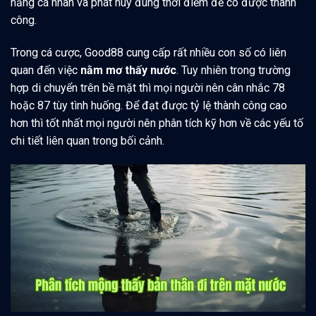
năng cá nhân và phát huy đúng thời điểm để có được thành
công.
Trong cá cược, Good88 cung cấp rất nhiều con số có liên
quan đến việc
nằm mơ thấy nước
. Tuy nhiên trong trường
hợp di chuyển trên bề mặt thì mọi người nên cân nhắc 78
hoặc 87 tùy tình huống. Để đạt được tỷ lệ thành công cao
hơn thì tốt nhất mọi người nên phân tích kỹ hơn về các yếu tố
chi tiết liên quan trong bối cảnh.