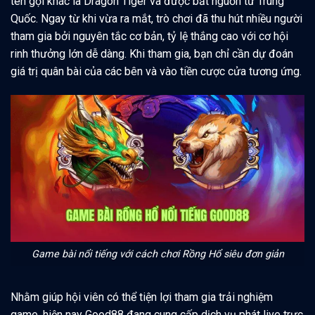
tên gọi khác là Dragon Tiger và được bắt nguồn từ Trung
Quốc. Ngay từ khi vừa ra mắt, trò chơi đã thu hút nhiều người
tham gia bởi nguyên tắc cơ bản, tỷ lệ thắng cao với cơ hội
rinh thưởng lớn dễ dàng. Khi tham gia, bạn chỉ cần dự đoán
giá trị quân bài của các bên và vào tiền cược cửa tương ứng.
Game bài nổi tiếng với cách chơi Rồng Hổ siêu đơn giản
Nhằm giúp hội viên có thể tiện lợi tham gia trải nghiệm
game, hiện nay Good88 đang cung cấp dịch vụ phát live trực