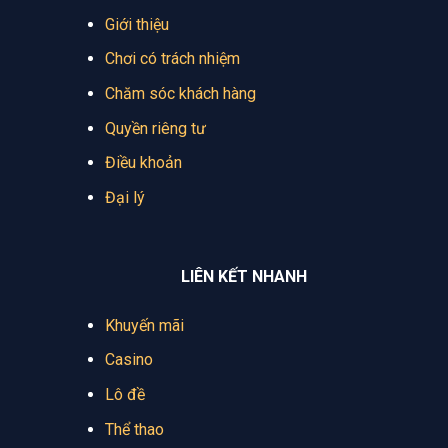
Giới thiệu
Chơi có trách nhiệm
Chăm sóc khách hàng
Quyền riêng tư
Điều khoản
Đại lý
LIÊN KẾT NHANH
Khuyến mãi
Casino
Lô đề
Thể thao