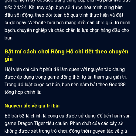
tiếp 24/24. Khi truy cập, bạn sẽ được hòa mình cùng bàn
đấu sôi động, theo dõi toàn bộ quá trình thực hiện và đặt
cược ngay. Website hứa hẹn mang đến sân chơi giải trí minh
bạch, chuyên nghiệp và chắc chắn là lựa chọn hàng đầu cho
bạn.
Bật mí cách chơi Rồng Hổ chi tiết theo chuyên
gia
Hội viên chỉ cần ít phút để làm quen với nguyên tắc chung
được áp dụng trong game đồng thời tự tin tham gia giải trí.
Trong đó luật cược cơ bản, bạn nên nắm bắt theo Good88
tổng hợp chính là:
Nguyên tắc về giá trị bài
Bộ bài 52 lá chính là công cụ được sử dụng để tiến hành ván
game Dragon Tiger tiêu chuẩn. Phần chất của các cây sẽ
không được xét trong trò chơi, đồng thời nguyên tắc về giá