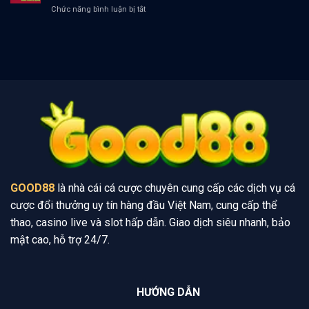
Chiến
Chức năng bình luận bị tắt
ở
Chuẩn
Thắng
Cách
100%
Đến
Chơi
Theo
99%
Bài
Chuyên
Xì
Gia
Dách
Good88
Good88
Và
Kiến
Thức
Cá
Cược
Cần
Lưu
Ý
GOOD88
là nhà cái cá cược chuyên cung cấp các dịch vụ cá
cược đổi thưởng uy tín hàng đầu Việt Nam, cung cấp thể
thao, casino live và slot hấp dẫn. Giao dịch siêu nhanh, bảo
mật cao, hỗ trợ 24/7.
HƯỚNG DẪN