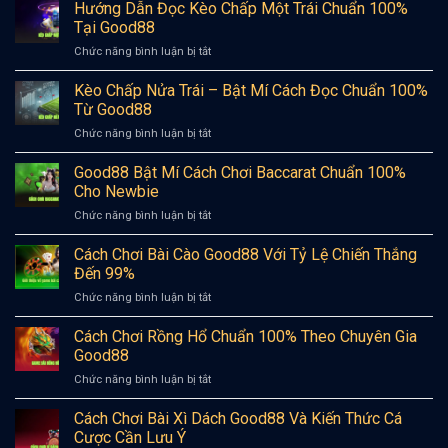
Châu
Hướng Dẫn Đọc Kèo Chấp Một Trái Chuẩn 100%
Đơn
Từ
Á
Giản
Tại Good88
Chiêm
–
Và
Bao
Chức năng bình luận bị tắt
ở
Kèo
Hấp
Hướng
Cược
Dẫn
Dẫn
Kèo Chấp Nửa Trái – Bật Mí Cách Đọc Chuẩn 100%
Được
Tại
Đọc
Yêu
Từ Good88
Good88
Kèo
Thích
Chức năng bình luận bị tắt
ở
Chấp
Hàng
Kèo
Một
Đầu
Chấp
Good88 Bật Mí Cách Chơi Baccarat Chuẩn 100%
Trái
Tại
Nửa
Chuẩn
Cho Newbie
Good88
Trái
100%
Chức năng bình luận bị tắt
ở
–
Tại
Good88
Bật
Good88
Bật
Cách Chơi Bài Cào Good88 Với Tỷ Lệ Chiến Thắng
Mí
Mí
Cách
Đến 99%
Cách
Đọc
Chức năng bình luận bị tắt
ở
Chơi
Chuẩn
Cách
Baccarat
100%
Chơi
Cách Chơi Rồng Hổ Chuẩn 100% Theo Chuyên Gia
Chuẩn
Từ
Bài
100%
Good88
Good88
Cào
Cho
Chức năng bình luận bị tắt
ở
Good88
Newbie
Cách
Với
Chơi
Cách Chơi Bài Xì Dách Good88 Và Kiến Thức Cá
Tỷ
Rồng
Lệ
Cược Cần Lưu Ý
Hổ