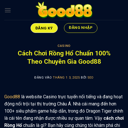
Bỏ
qua
nội
dung
ĐĂNG NHẬP
ĐĂNG KÝ
CASINO
Cách Chơi Rồng Hổ Chuẩn 100%
Theo Chuyên Gia Good88
ĐĂNG VÀO
THÁNG 1 3, 2025
BỞI
SEO
Good88
là website Casino trực tuyến nổi tiếng và đang hoạt
động nổi trội tại thị trường Châu Á. Nhà cái mang đến hơn
100+ siêu phẩm game hấp dẫn, trong đó Dragon Tiger chính
là cái tên đang nhận được nhiều sự quan tâm. Vậy
cách chơi
Rồng Hổ
chuẩn là gì? Bạn hãy cùng chúng tôi khám phá chi